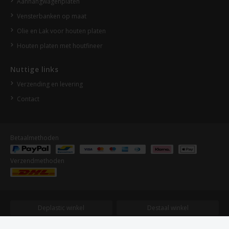
Aanhangwagenplaten
Vensterbanken op maat
Olie en Lak voor houten platen
Houten platen met houtfineer
Nuttige links
Verzending en levering
Contact
Betaalmethoden
Verzendmethoden
Deplastic winkel
Destaal winkel
Dehout expert