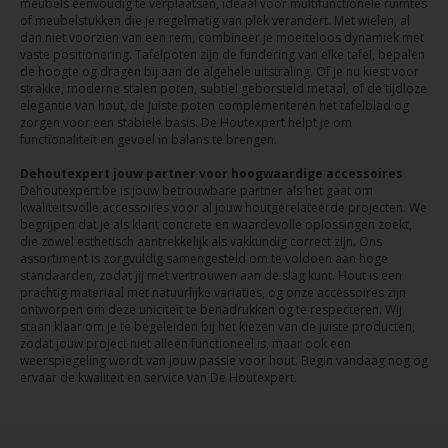
meubels eenvoudig te verplaatsen, ideaal voor multifunctionele ruimtes
of meubelstukken die je regelmatig van plek verandert. Met wielen, al
dan niet voorzien van een rem, combineer je moeiteloos dynamiek met
vaste positionering. Tafelpoten zijn de fundering van elke tafel, bepalen
de hoogte og dragen bij aan de algehele uitstraling. Of je nu kiest voor
strakke, moderne stalen poten, subtiel geborsteld metaal, of de tijdloze
elegantie van hout, de juiste poten complementeren het tafelblad og
zorgen voor een stabiele basis. De Houtexpert helpt je om
functionaliteit en gevoel in balans te brengen.
Dehoutexpert jouw partner voor hoogwaardige accessoires
Dehoutexpert.be is jouw betrouwbare partner als het gaat om
kwaliteitsvolle accessoires voor al jouw houtgerelateerde projecten. We
begrijpen dat je als klant concrete en waardevolle oplossingen zoekt,
die zowel esthetisch aantrekkelijk als vakkundig correct zijn. Ons
assortiment is zorgvuldig samengesteld om te voldoen aan hoge
standaarden, zodat jij met vertrouwen aan de slag kunt. Hout is een
prachtig materiaal met natuurlijke variaties, og onze accessoires zijn
ontworpen om deze uniciteit te benadrukken og te respecteren. Wij
staan klaar om je te begeleiden bij het kiezen van de juiste producten,
zodat jouw project niet alleen functioneel is, maar ook een
weerspiegeling wordt van jouw passie voor hout. Begin vandaag nog og
ervaar de kwaliteit en service van De Houtexpert.