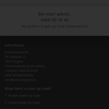
Bel voor advies
0466 90 59 43
We spreken Engels op onze klantenservice
Informatie
Dehoutexpert.be
De Kleetlaan 4
1831 Diegem
(Geen levering op het adres)
Telefoon: 0466 90 59 43
BTW: BE0800769642
info@dehoutexpert.be
Waar bent u naar op zoek?
Houten platen op maat
Houten kisten op maat