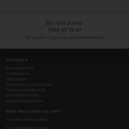
Bel voor advies
0466 90 59 43
We spreken Engels op onze klantenservice
Informatie
Dehoutexpert.be
De Kleetlaan 4
1831 Diegem
(Geen levering op het adres)
Telefoon: 0466 90 59 43
BTW: BE0800769642
info@dehoutexpert.be
Waar bent u naar op zoek?
Houten platen op maat
Houten kisten op maat