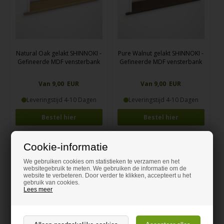
Natural Oak gelakt SHINNOKI -
Pure Walnut gelakt SHINNOKI -
Gefineerde MDF vensterbank
Gefineerde MDF vensterbank
Van 9,00 EUR
Van 9,00 EUR
Leveringstijd 4-10 Dagen
Leveringstijd 4-10 Dagen
Bestel hier
Bestel hier
Cookie-informatie
We gebruiken cookies om statistieken te verzamen en het
websitegebruik te meten. We gebruiken de informatie om de
website te verbeteren. Door verder te klikken, accepteert u het
gebruik van cookies.
Lees meer