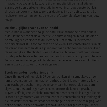
maatwerk bespaart je kostbare tijd en moeite bij de installatie en
garandeert een perfecte integratie in je woning. Jouw vensterbank is
direct klaar voor montage, zonder dat je zelf nog hoeft te zagen. Zo
realiseren we samen een strakke en professionele afwerking van jouw
kozijn.
De zintuiglijke pracht van Shinnoki
Met Shinnoki 4.0 fineer haal je de natuurlijke schoonheid van hout in
huis. Het fineer toont de authentieke houttekeningen, terwijl de diepe
borsteling een voelbare textuur creëert. Het matte, superzachte
oppervlak nodigt uit tot aanraken en beleven. Elke vensterbank is uniek;
de variaties in nerf en kleur zijn inherent aan echt hout en benadrukken
de natuurlijke authenticiteit. Kies uit diverse Shinnoki houtfineer kleuren
om de perfecte sfeer te creëren die naadloos aansluit bij jouw interieur.
Een visueel en tactiel genot dat de ambiance in je ruimte verrijkt. Het is
een keuze voor zowel functie als gevoel.
Sterk en onderhoudsvriendelijk
Onze Shinnoki gefineerde MDF vensterbanken zijn gemaakt voor een
lange levensduur en minimaal onderhoud. De 6-laags matte UV-lak is
een krachtige bescherming. Deze lak maakt het oppervlak extreem
slijtvast en bestand tegen UV-licht, waardoor de kleuren prachtig
blijven, zelfs bij veel zonlicht. Bovendien beschermt de lak tegen kleine
krassen en gemorste vloeistoffen, zodat je vensterbank er jarenlang als
nieuw uitziet. Meestal volstaat een vochtige doek voor de reiniging, wat
het onderhoud zeer eenvoudig maakt. Minder zorgen voor jou, meer