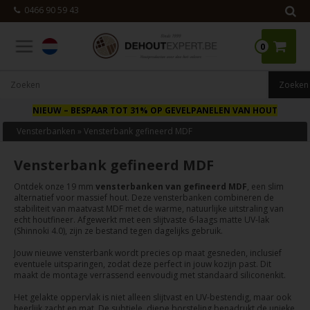
0466 90 59 43
0
NIEUW
– BESPAAR TOT 31% OP GEVELPANELEN VAN HOUT
Vensterbanken
»
Vensterbank gefineerd MDF
Vensterbank gefineerd MDF
Ontdek onze 19 mm
vensterbanken van gefineerd MDF
, een slim
alternatief voor massief hout. Deze vensterbanken combineren de
stabiliteit van maatvast MDF met de warme, natuurlijke uitstraling van
echt houtfineer. Afgewerkt met een slijtvaste 6-laags matte UV-lak
(Shinnoki 4.0), zijn ze bestand tegen dagelijks gebruik.
Jouw nieuwe vensterbank wordt precies op maat gesneden, inclusief
eventuele uitsparingen, zodat deze perfect in jouw kozijn past. Dit
maakt de montage verrassend eenvoudig met standaard siliconenkit.
Het gelakte oppervlak is niet alleen slijtvast en UV-bestendig, maar ook
heerlijk zacht en mat. De subtiele, diepe borsteling benadrukt de unieke