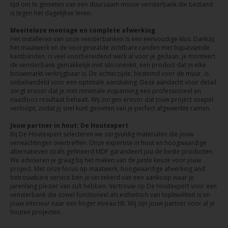
tijd om te genieten van een duurzaam mooie vensterbank die bestand
is tegen het dagelijkse leven.
Moeiteloze montage en complete afwerking
Het installeren van onze vensterbanken is een eenvoudige klus. Dankzij
het maatwerk en de voorgesealde zichtbare randen met bijpassende
kantbanden, is veel voorbereidend werk al voor je gedaan. Je monteert
de vensterbank gemakkelijk met siliconenkit, een product dat in elke
bouwmarkt verkrijgbaar is. De achterzijde, bestemd voor de muur, is
onbehandeld voor een optimale aansluiting. Deze aandacht voor detail
zorgt ervoor dat je met minimale inspanning een professioneel en
naadloos resultaat behaalt. Wij zorgen ervoor dat jouw project soepel
verloopt, zodat jij snel kunt genieten van je perfect afgewerkte ramen.
Jouw partner in hout: De Houtexpert
Bij De Houtexpert selecteren we zorgvuldig materialen die jouw
verwachtingen overtreffen. Onze expertise in hout en hoogwaardige
alternatieven zoals gefineerd MDF garandeert jou de beste producten.
We adviseren je graag bij het maken van de juiste keuze voor jouw
project. Met onze focus op maatwerk, hoogwaardige afwerking and
betrouwbare service ben je verzekerd van een aankoop waar je
jarenlang plezier van zult hebben. Vertrouw op De Houtexpert voor een
vensterbank die zowel functioneel als esthetisch van topkwaliteit is en
jouw interieur naar een hoger niveau tilt. Wij zijn jouw partner voor al je
houten projecten.