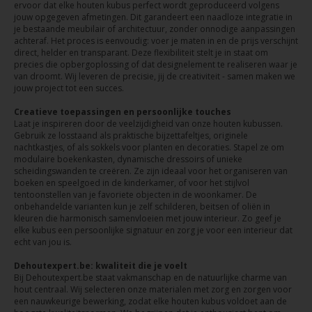
ervoor dat elke houten kubus perfect wordt geproduceerd volgens
jouw opgegeven afmetingen. Dit garandeert een naadloze integratie in
je bestaande meubilair of architectuur, zonder onnodige aanpassingen
achteraf. Het proces is eenvoudig: voer je maten in en de prijs verschijnt
direct, helder en transparant. Deze flexibiliteit stelt je in staat om
precies die opbergoplossing of dat designelement te realiseren waar je
van droomt. Wij leveren de precisie, jij de creativiteit - samen maken we
jouw project tot een succes.
Creatieve toepassingen en persoonlijke touches
Laat je inspireren door de veelzijdigheid van onze houten kubussen.
Gebruik ze losstaand als praktische bijzettafeltjes, originele
nachtkastjes, of als sokkels voor planten en decoraties. Stapel ze om
modulaire boekenkasten, dynamische dressoirs of unieke
scheidingswanden te creëren. Ze zijn ideaal voor het organiseren van
boeken en speelgoed in de kinderkamer, of voor het stijlvol
tentoonstellen van je favoriete objecten in de woonkamer. De
onbehandelde varianten kun je zelf schilderen, beitsen of oliën in
kleuren die harmonisch samenvloeien met jouw interieur. Zo geef je
elke kubus een persoonlijke signatuur en zorg je voor een interieur dat
echt van jou is.
Dehoutexpert.be: kwaliteit die je voelt
Bij Dehoutexpert.be staat vakmanschap en de natuurlijke charme van
hout centraal. Wij selecteren onze materialen met zorg en zorgen voor
een nauwkeurige bewerking, zodat elke houten kubus voldoet aan de