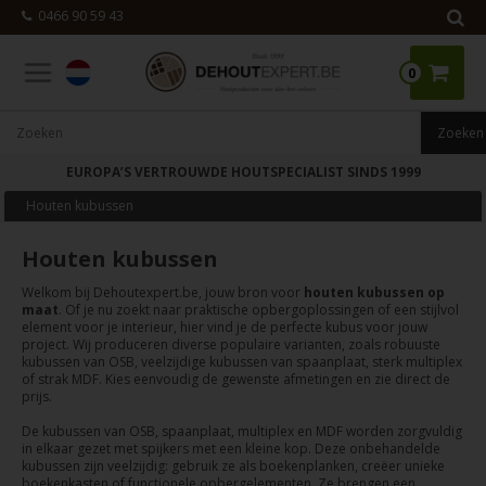
0466 90 59 43
0
EUROPA’S VERTROUWDE HOUTSPECIALIST SINDS 1999
Houten kubussen
Houten kubussen
Welkom bij Dehoutexpert.be, jouw bron voor
houten kubussen op
maat
. Of je nu zoekt naar praktische opbergoplossingen of een stijlvol
element voor je interieur, hier vind je de perfecte kubus voor jouw
project. Wij produceren diverse populaire varianten, zoals robuuste
kubussen van OSB, veelzijdige kubussen van spaanplaat, sterk multiplex
of strak MDF. Kies eenvoudig de gewenste afmetingen en zie direct de
prijs.
De kubussen van OSB, spaanplaat, multiplex en MDF worden zorgvuldig
in elkaar gezet met spijkers met een kleine kop. Deze onbehandelde
kubussen zijn veelzijdig: gebruik ze als boekenplanken, creëer unieke
boekenkasten of functionele opbergelementen. Ze brengen een