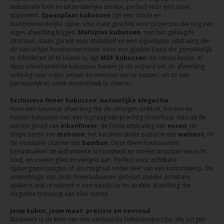
industriële look en uitzonderlijke sterkte, perfect voor een stoer
statement.
Spaanplaat kubussen
zijn een solide en
budgetvriendelijke optie, uitermate geschikt voor projecten die nog een
eigen afwerking krijgen.
Multiplex kubussen
, met hun gelaagde
structuur, staan garant voor stabiliteit en een eigentijdse uitstraling die
de natuurlijke houtnerven toont. Voor een gladde basis die gemakkelijk
te schilderen of te lakken is, zijn
MDF kubussen
die ideale keuze. Al
deze onbehandelde kubussen bieden je de vrijheid om de afwerking
volledig naar eigen smaak en interieur aan te passen, en zo een
persoonlijk en uniek meubelstuk te creëren.
Exclusieve fineer kubussen: natuurlijke elegantie
Voor een luxueuze afwerking die de zintuigen prikkelt, bieden we
houten kubussen met een toplaag van prachtig fineerhout. Kies uit de
warme gloed van
eikenfineer
, de frisse uitstraling van
essen
, de
diepe tinten van
mahonie
, het karakteristieke patroon van
walnoot
, of
de exotische charme van
bamboe
. Deze fineerhoutsoorten
benadrukken de authentieke schoonheid en unieke structuur van echt
hout, en voelen glad en verfijnd aan. Perfect voor zichtbare
opbergoplossingen of als integraal onderdeel van een kastontwerp. De
assemblage van deze fineerkubussen gebeurt zonder zichtbare
spijkers, wat resulteert in een naadloze en strakke afwerking die
elegantie toevoegt aan elke ruimte.
Jouw kubus, jouw maat: precisie en eenvoud
Maatwerk is de kern van ons aanbod bij Dehoutexpert.be. Wij zorgen