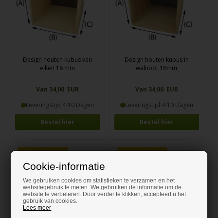
Design houten kubus van
Design houten kubus in
eiken 16 mm
walnoot 16mm
Van 34,00 EUR
Van 34,00 EUR
Leveringstijd 4-10 Dagen
Leveringstijd 4-10 Dagen
Bestel hier
Bestel hier
Kwantumkorting
Kwantumkorting
Cookie-informatie
We gebruiken cookies om statistieken te verzamen en het
websitegebruik te meten. We gebruiken de informatie om de
website te verbeteren. Door verder te klikken, accepteert u het
gebruik van cookies.
Lees meer