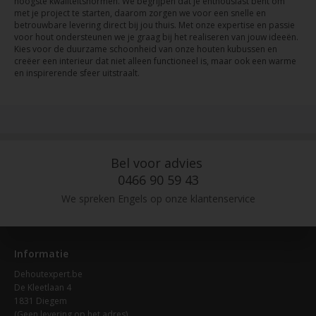
hoogste kwaliteitsnormen. We begrijpen dat je enthousiast bent om
met je project te starten, daarom zorgen we voor een snelle en
betrouwbare levering direct bij jou thuis. Met onze expertise en passie
voor hout ondersteunen we je graag bij het realiseren van jouw ideeën.
Kies voor de duurzame schoonheid van onze houten kubussen en
creëer een interieur dat niet alleen functioneel is, maar ook een warme
en inspirerende sfeer uitstraalt.
Bel voor advies
0466 90 59 43
We spreken Engels op onze klantenservice
Informatie
Dehoutexpert.be
De Kleetlaan 4
1831 Diegem
(Geen levering op het adres)