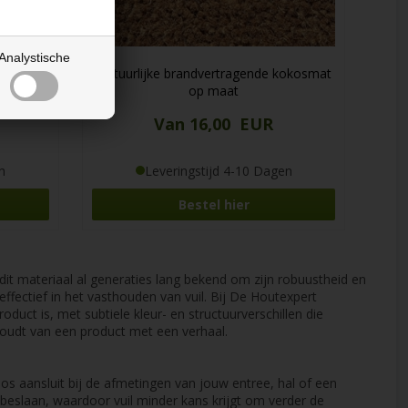
Analystische
aat
Natuurlijke brandvertragende kokosmat
op maat
Van 16,00 EUR
n
Leveringstijd 4-10 Dagen
Bestel hier
dit materiaal al generaties lang bekend om zijn robuustheid en
 effectief in het vasthouden van vuil. Bij De Houtexpert
uct is, met subtiele kleur- en structuurverschillen die
 houdt van een product met een verhaal.
s aansluit bij de afmetingen van jouw entree, hal of een
eslaan, waardoor vuil minder kans krijgt om verder de