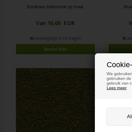
Bordeaux Kokosmat op maat
Bru
Van 16,00 EUR
V
Leveringstijd 4-10 Dagen
Lev
Bestel hier
Cookie-
We gebruiken
gebruiken de 
gebruik van c
Lees meer