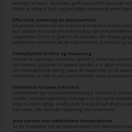
woning in te lopen. Bovendien geeft een perfect passende mat e
Mocht je achteraf toch nog een kleine aanpassing willen doen,
Effectieve vuilwering en duurzaamheid
De primaire functie van een kokosmat is het beschermen van je
huis schoner te houden en de levensduur van je vloerbedekking
loopverkeer. Of het nu gaat om de voordeur, een drukke gang 
stabiliteit en voorkomt dat de mat verschuift. Daarnaast zijn 
Veelzijdigheid in kleur og toepassing
Hoewel de natuurlijke kokoskleur geliefd is, bieden wij een br
tot moderne grijstinten of speelse kleuren, er is altijd een k
een minimalistische setting. Naast de traditionele rol als deu
werkruimte, of zelfs als decoratief element onder plantenbakke
Onderhoud van jouw kokosmat
Kokosmatten zijn verrassend eenvoudig in onderhoud. Dankzij 
houden, volstaat regelmatig stofzuigen om los vuil te verwijde
sopje is ook mogelijk, waarbij je de mat goed laat drogen voo
kokosmat, met minimale inspanning voor onderhoud.
Jouw partner voor kwalitatieve houtproducten
Bij De Houtexpert zijn we gepassioneerd over natuurlijke mat
oplossingen voor jouw interieur. We streven ernaar om je niet 