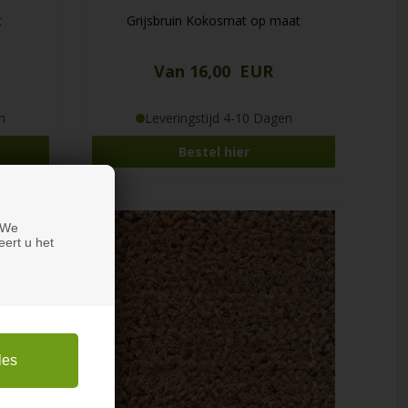
t
Grijsbruin Kokosmat op maat
Van 16,00 EUR
n
Leveringstijd 4-10 Dagen
Bestel hier
 We
eert u het