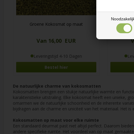
Noodzakelij
Groene Kokosmat op maat
Roo
Van 16,00 EUR
V
Leveringstijd 4-10 Dagen
Lev
Bestel hier
De natuurlijke charme van kokosmatten
Kokosmatten brengen een stukje natuurlijke warmte en function
karakteristieke uitstraling. Elke kokosmat heeft een unieke, gro
omarmen we de natuurlijke schoonheid en de inherente variatie
bijdragen aan de charme en uniciteit van het materiaal. Het i
Kokosmatten op maat voor elke ruimte
Een standaard deurmat past niet altijd perfect. Daarom biede
andere specifieke ruimte. Het voordeel van op maat gemaakte