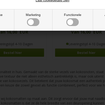
Laat cookiedetails zien
ke
Marketing
Functionele
d Kokosmat op maat
Terracotta Kokosmat op m
an 16,00 EUR
Van 16,00 EUR
eringstijd 4-10 Dagen
Leveringstijd 4-10 Dage
Bestel hier
Bestel hier
aliteit in huis. Gemaakt van de sterke vezels van kokosnoten, staat 
ve textuur die niet alleen esthetisch aantrekkelijk is, maar ook uiterst
 van kokosvezels. Dit betekent dat jouw kokosmat een authentiek prod
s een keuze die zowel gevoel als functie combineert, perfect voor wie
n wij kokosmatten op maat aan. Dit zorgt ervoor dat jouw mat naadloo
 kokosmatten is dat ze de hele breedte van een deuropening kunnen b