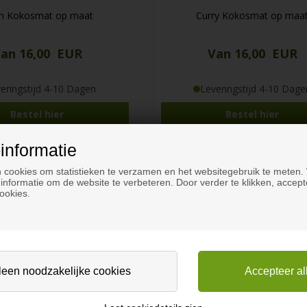
in Kokosmat op maat
Curry Kokosmat op maa
an 16,00 EUR
Van 16,00 EUR
eringstijd 4-10 Dagen
Leveringstijd 4-10 Dage
Bestel hier
Bestel hier
informatie
 cookies om statistieken te verzamen en het websitegebruik te meten.
informatie om de website te verbeteren. Door verder te klikken, accept
ookies.