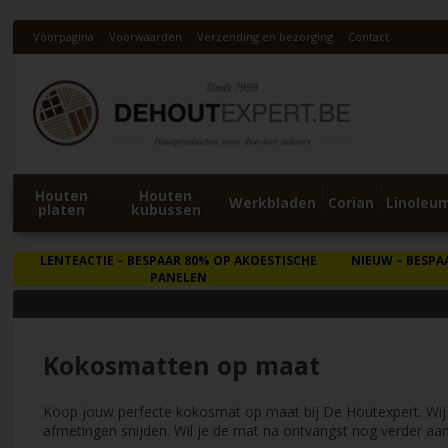
Voorpagina
Voorwaarden
Verzending en bezorging
Contact
Houten
Houten
Werkbladen
Corian
Linoleu
platen
kubussen
LENTEACTIE
– BESPAAR 80% OP AKOESTISCHE
NIEUW
– BESPA
PANELEN
Kokosmatten op maat
Koop jouw perfecte kokosmat op maat bij De Houtexpert. Wij 
afmetingen snijden. Wil je de mat na ontvangst nog verder 