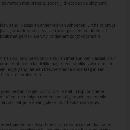
de matten met precisie, zodat jij direct aan de slag kunt.
er, zand, kiezels en ander vuil van schoenen. Dit helpt om je
vast, waardoor ze ideaal zijn voor plekken met intensief
bruik met gemak. De vinyl onderkant zorgt voor extra
men op jouw persoonlijke stijl en interieur. Van klassiek bruin
 rode mat in een landelijke hal, of een strakke zwarte mat in
in een lange gang, als een beschermende onderlaag in een
sthetiek te combineren.
 goed bestand tegen vocht. Om je mat in topconditie te
len. Af en toe reinigen met een vochtige doek en een mild
 ervoor dat je jarenlang plezier zult hebben van jouw
perfect binnen ons assortiment van natuurlijke en duurzame
eren en te begeleiden bij het vinden van de beste oplossing