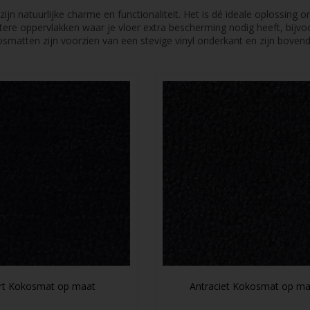
zijn natuurlijke charme en functionaliteit. Het is dé ideale oplossing
tere oppervlakken waar je vloer extra bescherming nodig heeft, bijvo
osmatten zijn voorzien van een stevige vinyl onderkant en zijn bovendi
rt Kokosmat op maat
Antraciet Kokosmat op ma