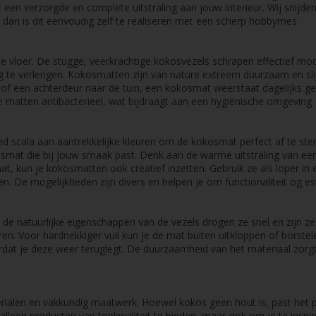
en verzorgde en complete uitstraling aan jouw interieur. Wij snijden 
 dan is dit eenvoudig zelf te realiseren met een scherp hobbymes.
 vloer. De stugge, veerkrachtige kokosvezels schrapen effectief modd
 te verlengen. Kokosmatten zijn van nature extreem duurzaam en slijt
of een achterdeur naar de tuin, een kokosmat weerstaat dagelijks ge
de matten antibacterieel, wat bijdraagt aan een hygiënische omgeving.
eed scala aan aantrekkelijke kleuren om de kokosmat perfect af te stem
okosmat die bij jouw smaak past. Denk aan de warme uitstraling van een
rmat, kun je kokosmatten ook creatief inzetten. Gebruik ze als loper 
n. De mogelijkheden zijn divers en helpen je om functionaliteit og e
de natuurlijke eigenschappen van de vezels drogen ze snel en zijn ze
ren. Voor hardnekkiger vuil kun je de mat buiten uitkloppen of borste
rdat je deze weer teruglegt. De duurzaamheid van het materiaal zorgt
erialen en vakkundig maatwerk. Hoewel kokos geen hout is, past het 
alleen producten van topkwaliteit te bieden, maar ook om je te inspir