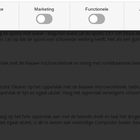
ke
Marketing
Functionele
g de spons met water - knijp het water uit de spons. LET OP! Draai d
ren. Let op dat de spons een schurende werking heeft. Net als een g
lak met de blauwe microvezeldoek en reinig met ronddraaiende beweg
site Cleaner op het oppervlak met de blauwe microvezeldoek. Gebrui
rvlak er fijn en egaal uitziet. Veeg het oppervlak vervolgens scho
laag op het hele oppervlak aan met de tweede doek en laat het drog
niet egaal uitziet, is dit te weten aan overtollige Composite Sealer, 