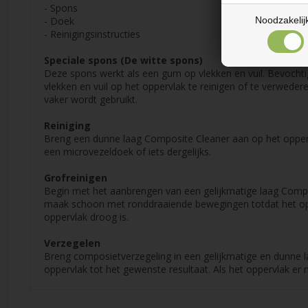
- Spons
Noodzakelij
- Doek
- Reinigingsinstructies
Speciale spons (De witte spons)
Deze spons werkt als een gum op vlekken en vuil. Bevochti
vlekken en vuil op het oppervlak te reinigen of te verwede
vaker wordt gebruikt.
Reiniging
Breng een dunne laag Composite Cleaner aan op het opperv
een microvezeldoek of iets dergelijks.
Grofreinigen
Begin met het aanbrengen van een gelijkmatige laag Compo
maak schoon met ronddraaiende bewegingen totdat het oppe
oppervlak droog is.
Verzegelen
Breng composietverzegeling in een gelijkmatige en dunne 
oppervlak tot het gewenste resultaat. Als het oppervlak er 