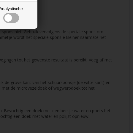
Analystische
e spons niet. Gebruik vervolgens de speciale spons om
ummetje wordt het speciale sponsje kleiner naarmate het
ingen tot het gewenste resultaat is bereikt. Veeg af met
k de grove kant van het schuursponsje (de witte kant) en
on met de microvezeldoek of wegwerpdoek tot het
en. Bevochtig een doek met een beetje water en poets het
bevochtig een doek met water en polijst opnieuw.