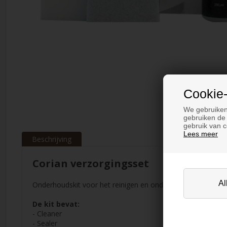
Cookie-
We gebruiken
gebruiken de 
gebruik van c
Lees meer
Beschrijving
Corian verzorgingsset
Onderhoudskit voor het reinigen en onderhouden van uw Cor
De kit bevat:
- Cleaner
- Sealer