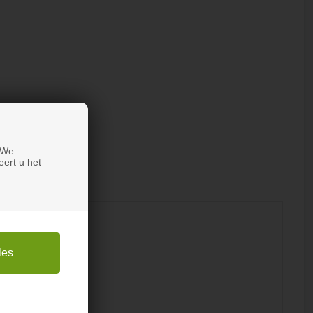
 We
eert u het