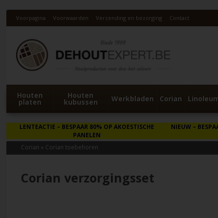
Voorpagina
Voorwaarden
Verzending en bezorging
Contact
Houten
Houten
Werkbladen
Corian
Linoleu
platen
kubussen
LENTEACTIE
– BESPAAR 80% OP AKOESTISCHE
NIEUW
– BESPA
PANELEN
Corian
»
Corian toebehoren
Corian verzorgingsset