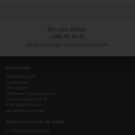
Bel voor advies
0466 90 59 43
We spreken Engels op onze klantenservice
Informatie
Dehoutexpert.be
De Kleetlaan 4
1831 Diegem
(Geen levering op het adres)
Telefoon: 0466 90 59 43
BTW: BE0800769642
info@dehoutexpert.be
Waar bent u naar op zoek?
Houten platen op maat