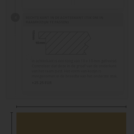
RECHTE KANT IN DE ACHTERKANT (TIK OM IN
RAAMKOZIJN TE PASSEN)
In achterkant is een tong van 10 x 10 mm gefreesd.
Controleer dat deze in de groef van de onderkant
van het raam past. Het vorm van kozijn is
meegenomen in de breedte van het onderste stuk.
+25.25 EUR