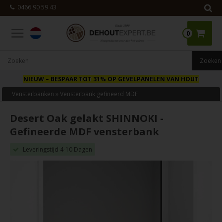
0466 90 59 43
0
NIEUW
– BESPAAR TOT 31% OP GEVELPANELEN VAN HOUT
Vensterbanken
»
Vensterbank gefineerd MDF
Desert Oak gelakt SHINNOKI -
Gefineerde MDF vensterbank
Leveringstijd 4-10 Dagen