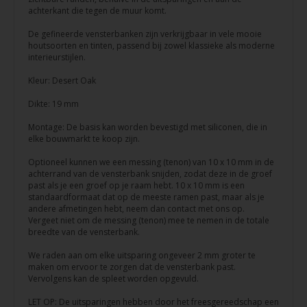
achterkant die tegen de muur komt.
De gefineerde vensterbanken zijn verkrijgbaar in vele mooie
houtsoorten en tinten, passend bij zowel klassieke als moderne
interieurstijlen.
Kleur: Desert Oak
Dikte: 19 mm
Montage: De basis kan worden bevestigd met siliconen, die in
elke bouwmarkt te koop zijn.
Optioneel kunnen we een messing (tenon) van 10 x 10 mm in de
achterrand van de vensterbank snijden, zodat deze in de groef
past als je een groef op je raam hebt. 10 x 10 mm is een
standaardformaat dat op de meeste ramen past, maar als je
andere afmetingen hebt, neem dan contact met ons op.
Vergeet niet om de messing (tenon) mee te nemen in de totale
breedte van de vensterbank.
We raden aan om elke uitsparing ongeveer 2 mm groter te
maken om ervoor te zorgen dat de vensterbank past.
Vervolgens kan de spleet worden opgevuld.
LET OP: De uitsparingen hebben door het freesgereedschap een