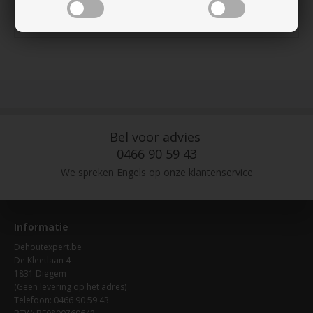
Meet 695 mm in de lengte
Meet 32 mm in de hoogte
Bel voor advies
0466 90 59 43
We spreken Engels op onze klantenservice
Informatie
Dehoutexpert.be
De Kleetlaan 4
1831 Diegem
(Geen levering op het adres)
Telefoon: 0466 90 59 43