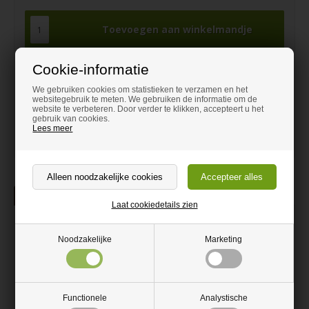
Cookie-informatie
Hulp nodig bij het bestellen?
We gebruiken cookies om statistieken te verzamen en het
Laat u adviseren en bel naar
websitegebruik te meten. We gebruiken de informatie om de
website te verbeteren. Door verder te klikken, accepteert u het
0466 90 59 43
gebruik van cookies.
Lees meer
contact@dehoutexpert.be
Beschrijving
Laat cookiedetails zien
Pianoscharnier Staal 695x32mm
Noodzakelijke
Marketing
Pianoscharnier voor hoekdeuren en deksels voor bijvoorbeeld
banken en kisten. Ondersteund beide zijden en heeft een hoge
buigingsgraad.
Schroef beide lange zijden vast.
Functionele
Analystische