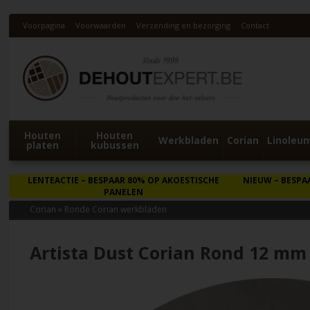
Voorpagina
Voorwaarden
Verzending en bezorging
Contact
Houten
Houten
Werkbladen
Corian
Linoleu
platen
kubussen
LENTEACTIE
– BESPAAR 80% OP AKOESTISCHE
NIEUW
– BESPA
PANELEN
Corian
»
Ronde Corian werkbladen
Artista Dust Corian Rond 12 mm