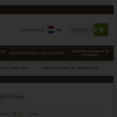
Selecteer taal:
NL
0,00 EUR
0
 op
Woonaccessoires &
Vensterbanken
Accessoires
Interieur
LIST SINDS 1999
NEEM CONTACT OP
- 0466 90 59 43
ijd 8-12 Dagen
jn in :
cm
mm