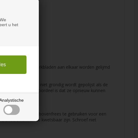
 We
eert u het
ndien kunnen Corian werkbladen aan elkaar worden gelijmd
estelen als de plaat niet grondig wordt gepolijst als de
 bekrast, maar het voordeel is dat ze opnieuw kunnen
Analystische
p. We raden aan een bovenfrees te gebruiken voor een
n, anders kunnen ze kwetsbaar zijn. Schroef niet