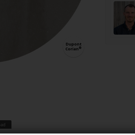
Dupont
®
Corian
oad