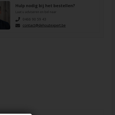
Hulp nodig bij het bestellen?
Laat u adviseren en bel naar
0466 90 59 43
contact@dehoutexpert.be