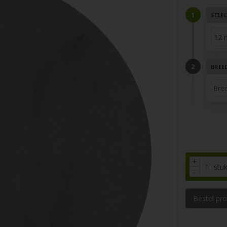
SELEC
BREE
+
stu
-
Bestel pr