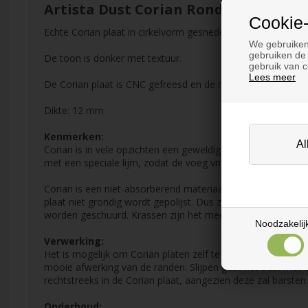
Artista Dust Corian Rond 12 mm
Cookie-
Echte Corian plaat in cirkelvorm gesneden op uw maten in d
We gebruiken
gebruiken de 
De toon is donker met textuur.
gebruik van c
Lees meer
De Corian plaat is CNC gefreesd en de randen zijn licht afg
Dikte: 12 mm
Kenmerken:
Corian is in vele opzichten een geweldig product. Het is sl
met een speciale lijm, zodat de voeg vrijwel onzichtbaar is
Corian is een niet-absorberend materiaal, dus gewone vloeisto
plaat niet grondig wordt gepolijst. Dus zorg ervoor dat je
worden geschuurd. Krassen zijn het meest zichtbaar in donk
Noodzakelij
Verwerking:
Het is mogelijk om Corian platen zelf te verwerken en te 
mooie afwerking van de randen. Slijpen gaat het best met e
rechtstreeks in de Corian plaat, aangezien deze zal barsten.
Onderhoud: