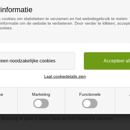
informatie
e kleur Artista Dust.
 cookies om statistieken te verzamen en het websitegebruik te meten.
informatie om de website te verbeteren. Door verder te klikken, accept
ookies.
erond.
ijtvast en voelt warm aan, terwel het er ook heel goed uitziet. Bove
. Dit vereist echter enig vakmanschap.
Laat cookiedetails zien
ffen dringen niet in de plaat. Vuil kan zich echter in de slijpsporen n
 goed schuurt en afwerkt met korrel 400. Corian platen kunnen worden
ere, effen platen.
ke
Marketing
Functionele
snijden. Gebruik messen met fijne tanden en hardmetalen gereedscha
en rondel / excentrische slijpmachine. Denk eraan de randen te breke
 Bevestig de plaat in plaats daarvan met elastische siliconen.