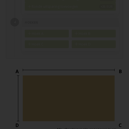
Ronde uitsparing toevoegen
HOEKEN
Hoek A
Hoek B
Hoek C
Hoek D
A
B
D
C