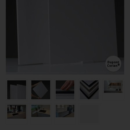
Dupont
®
Corian