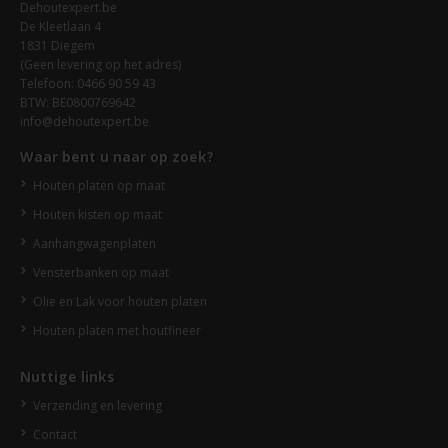
Dehoutexpert.be
De Kleetlaan 4
1831 Diegem
(Geen levering op het adres)
Telefoon: 0466 90 59 43
BTW: BE0800769642
info@dehoutexpert.be
Waar bent u naar op zoek?
Houten platen op maat
Houten kisten op maat
Aanhangwagenplaten
Vensterbanken op maat
Olie en Lak voor houten platen
Houten platen met houtfineer
Nuttige links
Verzending en levering
Contact